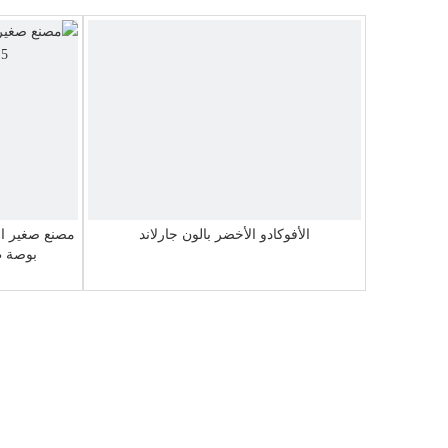
الأفوكادو الأخضر بالون جارلاند
بوصة ط