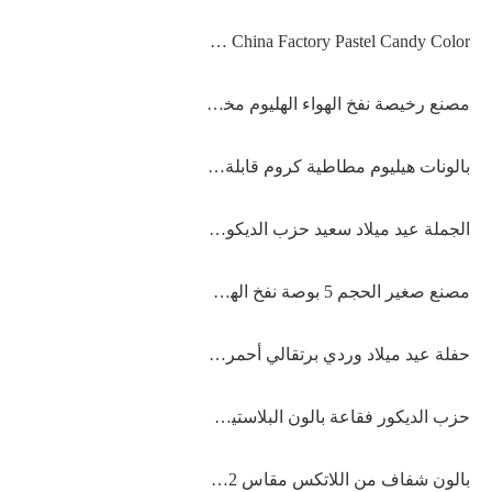
China Factory Pastel Candy Color معكرون معكرون بالون
مصنع رخيصة نفخ الهواء الهليوم مخصص طباعة شعار شخصية بالون اللاتكس مع شعار المطبوعة
بالونات هيليوم مطاطية كروم قابلة للنفخ 12 بوصة 3.2 جرام لتزيين الحفلات من الكروم
الجملة عيد ميلاد سعيد حزب الديكور ماتي اللون اللاتكس القابلة للتحلل الحيوي بالون الهيليوم
مصنع صغير الحجم 5 بوصة نفخ الهواء مصغرة 5 بوصة طويلة الرقبة بالون اللاتكس
حفلة عيد ميلاد وردي برتقالي أحمر فضي دائري كبير 36 بوصة بالونات كبيرة 36 ​​بوصة
حزب الديكور فقاعة بالون البلاستيكية واضحة شفافة جولة أدى ضوء بوبو بالون
بالون شفاف من اللاتكس مقاس 12 بوصة محشو بالترتر الذهبي