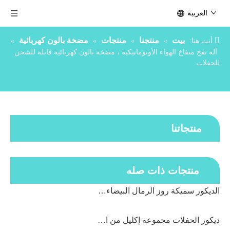
العربية
بيت
منتجنا
منتجات
مضخة بالون كهربائية
أنت هنا:
»
»
»
»
آلة نفخ منفاخ الهواء الأوتوماتيكية ، مضخة بالون كهربائية قابلة للشحن
للحفلات
منتجاتنا
منتجات ذات صله
الديكور سميكة روز الرمال البيضاء فول الزيتون الأخضر المشمش اللاتكس خمر ريترو اللون بالون
ديكور الحفلات مجموعة إكليل من البالونات اللاتكس باللون الأزرق الداكن والأبيض والذهبي والذهبي