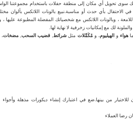
 عليك سوى تحويل أي مكان إلى منطقة حفلات باستخدام مجموعتنا الوا
 الاحتفال بأي حدث أو مناسبة.نبيع بالونات اللاتكس بألوان مختل
ة اللامعة ، وبالونات اللاتكس مع شخصياتك المفضلة المطبوعة عليها ، و
لملونة لك مع إمكانيات زخرفية لا نهاية لها.
ما
هواء
و
الهيليوم
، و
مُكَمِّلات
مثل
شرائط
,
قضيب السحب
,
مضخات
، 
لاختيار من بينها.ضع في اعتبارك إنشاء ديكورات مذهلة وأجواء اح
ان رضا العملاء