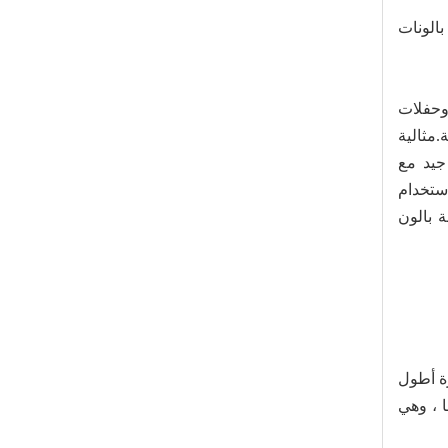
الونات
وحفلات
.مثالية
جيد مع
ستخدام
ة بالون
رة أطول
ا ، وهي