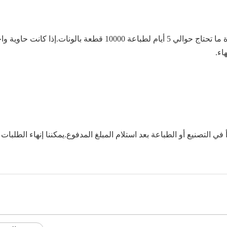
يعتمد ذلك على الكمية وطباعة التصميمات والألوان.عادة ما تحتاج حوالي 5 أيام لطباعة 10000 قطعة بالونات.إذا كانت
ي التصنيع أو الطباعة بعد استلام المبلغ المدفوع.يمكننا إنهاء الطلبات