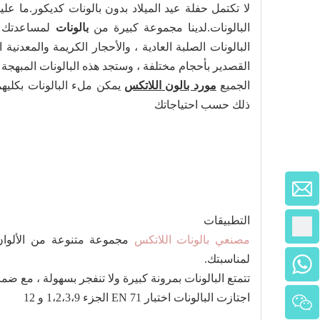
لا تكتمل حفلة عيد الميلاد بدون بالونات كديكور.ما
البالونات.لدينا مجموعة كبيرة من
بالونات
لمساعدتك في
البالونات الصلبة العادية ، والأحجار الكريمة والمعدني
القصدير بأحجام مختلفة ، وستجد هذه البالونات المبهجة وا
الجميع
مورد بالون اللاتكس
يمكن ملء البالونات بكليه
ذلك حسب احتياجاتك
التطبيقات
+86 - 18001195989
مصنعي بالونات اللاتكس
مجموعة متنوعة من الألوان ل
لمناسبتك.
+86 - 13488819826
تتمتع البالونات بمرونة كبيرة ولا تنفجر بسهولة ، مع ضم
اجتازت البالونات اختبار EN 71 الجزء 1،2،3،9 و 12