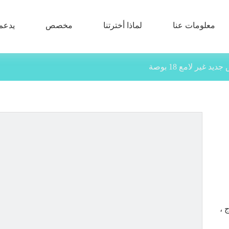
معلومات عنا
لماذا أخترتنا
مخصص
يدعم
يد غير لامع 18 بوصة
 ،