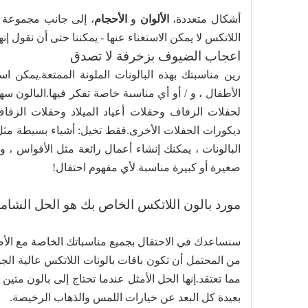
أشكال متعددة،
الألوان
و
الأحجام
، إلى جانب مجموعة م
اللاتكس لا يمكن الاستغناء عنها - يمكننا حتى أن نقول إن
اعجاب الضيوف بزخرفة لا تصدق
زين مناسبتك بهذه البالونات الملونة الممتعة.يمكن ا
الأطفال ، و / أو أي مناسبة خاصة تفكر فيها.البالون سهل
لحفلات الزفاف وحفلات أعياد الميلاد وحفلات الزف
ديكورات الحفلات الأخرى.فقط تخيل: أشياء بسيطة مثل
البالونات ، يمكنك إنشاء أعمال رائعة مثل الأقواس ، وا
صغيرة أو كبيرة مناسبة لأي مفهوم احتفال!
مورد بالون اللاتكس الخاص بك هو الحل الشامل 
سنساعدك في الاحتفال بجميع مناسباتك الخاصة مع الأصدق
من المحتمل أن تكون باقات بالونات اللاتكس عالية الج
مما تعتقد.إنها الحل الأمثل عندما تحتاج إلى بالون متي
بعيدة كل البعد عن خيارات اللمس والذهاب الرخيصة.