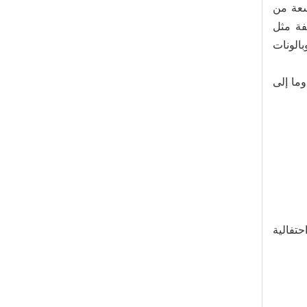
سعة من
فة مثل
بالونات
وما إلى
تفالية