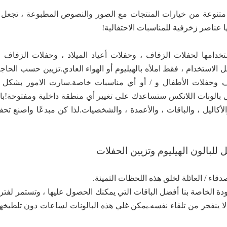
تنوعة من خيارات المنتجات مع الصور والنصوص المطبوعة ، تجعل ب
ها عناصر زخرفية للمناسبات الاحتفالية!
ستخدامها لحفلات الزفاف ، وحفلات أعياد الميلاد ، وحفلات الزفاف 
 الاستخدام ، فقط املأه بالهيليوم أو الهواء العادي.تزيين حسب الحاجة
اف وحفلات الأطفال و / أو أي مناسبات خاصة.سارت الامور بشكل 
 بالونات اللاتكس ستساعدك على تغيير أي منطقة داخلية ومفتوحة!با
لأكاليل ، والباقات ، والأعمدة ، والشخصيات.لذا كن مبدعًا واصنع تحف
للبالون الهيليوم وتزيين الحفلات
اء / العائلة لخلق هذه اللحظات الثمينة.
ودة الخاصة بنا أفضل الباقات التي يمكنك الحصول عليها ، وتستمر لفت
ن لا ينفجر من تلقاء نفسه.يمكن غلي هذه البالونات لساعات دون تلطيخه