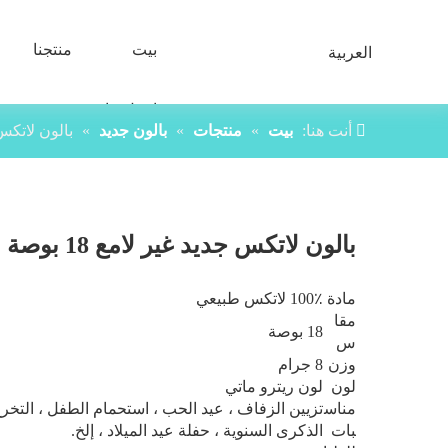
بيت
منتجنا
العربية
اتصل بنا
أنت هنا:
بيت
»
منتجات
»
بالون جديد
»
بالون لاتكس جد
بالون لاتكس جديد غير لامع 18 بوصة
مادة
100٪ لاتكس طبيعي
مقا
18 بوصة
س
وزن
8 جرام
لون
لون ريترو ماتي
مناس
تزيين الزفاف ، عيد الحب ، استحمام الطفل ، التخرج
بات
الذكرى السنوية ، حفلة عيد الميلاد ، إلخ.