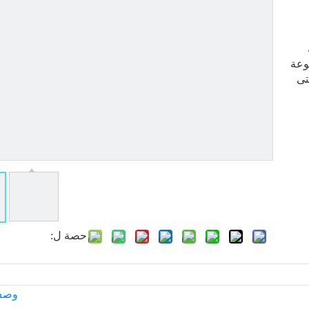
وعة
تى
حصة ل:
وصف 