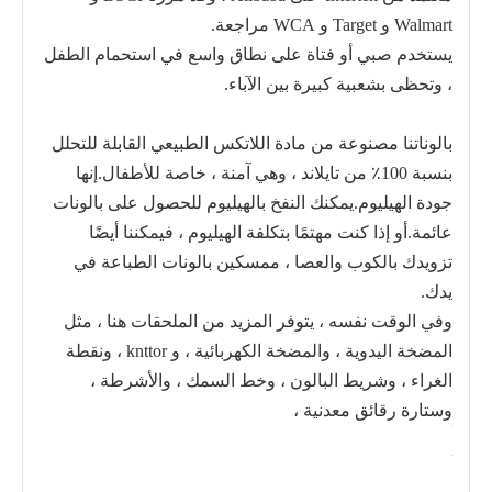
Walmart و Target و WCA مراجعة.
يستخدم صبي أو فتاة على نطاق واسع في استحمام الطفل
، وتحظى بشعبية كبيرة بين الآباء.
بالوناتنا مصنوعة من مادة اللاتكس الطبيعي القابلة للتحلل
بنسبة 100٪ من تايلاند ، وهي آمنة ، خاصة للأطفال.إنها
جودة الهيليوم.يمكنك النفخ بالهيليوم للحصول على بالونات
عائمة.أو إذا كنت مهتمًا بتكلفة الهيليوم ، فيمكننا أيضًا
تزويدك بالكوب والعصا ، ممسكين بالونات الطباعة في
يدك.
وفي الوقت نفسه ، يتوفر المزيد من الملحقات هنا ، مثل
المضخة اليدوية ، والمضخة الكهربائية ، و knttor ، ونقطة
الغراء ، وشريط البالون ، وخط السمك ، والأشرطة ،
وستارة رقائق معدنية ،