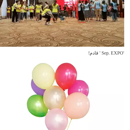
'Sep. EXPO ' قادم!