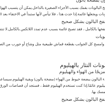
لون بمضخة بالون
فخ البالونات بفمك بسبب الأجزاء الصغيرة بالداخل.يمكن أن يتسبب الهو
ات ويجعلها غائمة.إذا حدث هذا ، فلا تيأس لأنها ستبدأ في الاختفاء بعد 20-30 دقيقة.
نفخ البالون بشكل صحيح
نفخها بالكامل ، فقد تصبح غائمة بسبب عدم تمدد اللاتكس بالكامل.لا تنتف
ويات
ن وامسح كل الجوانب بقطعة قماش طبيعية مثل وشاح أو جورب من الصو
ونات النثار بالهيليوم
يجًا من الهواء والهيليوم
البالون ببضعة خيوط من الهواء (مضخة بالون) وبقية الهيليوم.سيساعد ا
هيليوم عائمًا.إذا كنت تستخدم الهيليوم فقط ، فستجد أن قصاصات ال
مسك بها.
نفخ البالون بشكل صحيح