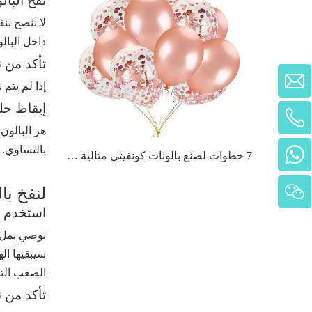
نفخ البا
لا ننصح بن
داخل البالون
تأكد من 
إذا لم يتم 
إيقاظ حل
+86 - 18001195989
هز البالو
بالتساوي.
7 خطوات لصنع بالونات كونفيتي مثالية لاحتفالك
+86 - 13488819826
لنفخ بال
استخدم مز
نوصي بملء 
سيبقيها ال
الصعب الت
تأكد من 