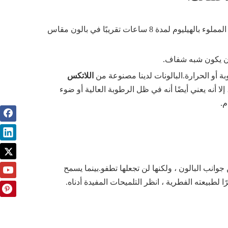
2. نسف البالونات في أقرب وقت ممكن من وقت بدء الحدث.سوف يطفو البالون المملوء بالهيليوم لمدة 8 ساعات تقريبًا في بالون مقاس
اللاتكس
لا أنه يعني أيضًا أنه في ظل الرطوبة العالية أو ضوء
م.
انب البالون ، ولكنها لن تجعلها تطفو.بينما يسمح
لطبيعته الفطرية ، انظر التلميحات المفيدة أدناه.