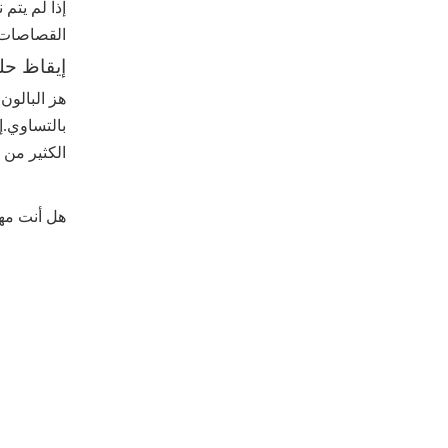
إذا لم يتم
القصاصات.ل
إيقاظ حل
هز البالو
بالتساوي.إ
الكثير من ا
هل أنت مهت