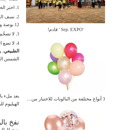
1. اختر الحجم الأفضل
12 بوصة وحوالي 20 ساعة في بالون مقاس 18 بوصة.
'Sep. EXPO ' قادم!
3. لا تضخّم بما يتجاوز الحجم الموضح على العبوة.عند نفخ البالون بالكامل ، يجب أن يكون شبه شفاف.
4. لا تضع البالونات المنفوخة في ضوء الشمس المباشر أو في مناطق عالية الرطوبة أو الحرارة.البالونات لدينا مصنوعة من
الطبيعي
، و
الشمس المب
يعد ملء با
3 أنواع مختلفة من البالونات للاختيار من بينها
الهيليوم ل
نفخ بالو