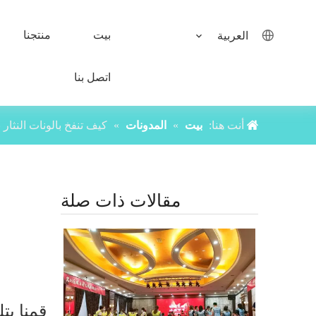
بيت
منتجنا
العربية
اتصل بنا
أنت هنا:
بيت
»
المدونات
»
كيف تنفخ بالونات النثا
مقالات ذات صلة
قمنا بتلخيص 4 خطوات لإنشاء بالو