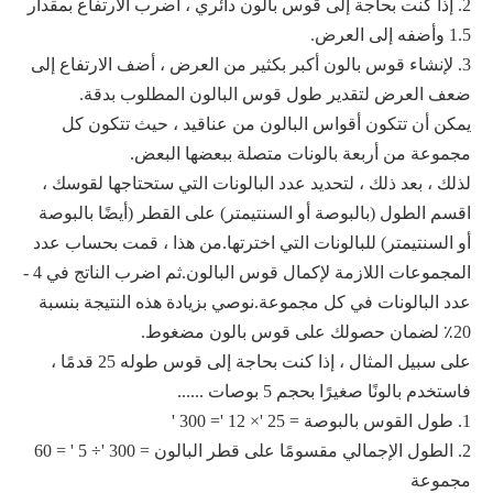
2. إذا كنت بحاجة إلى قوس بالون دائري ، اضرب الارتفاع بمقدار
1.5 وأضفه إلى العرض.
3. لإنشاء قوس بالون أكبر بكثير من العرض ، أضف الارتفاع إلى
ضعف العرض لتقدير طول قوس البالون المطلوب بدقة.
يمكن أن تتكون أقواس البالون من عناقيد ، حيث تتكون كل
مجموعة من أربعة بالونات متصلة ببعضها البعض.
لذلك ، بعد ذلك ، لتحديد عدد البالونات التي ستحتاجها لقوسك ،
اقسم الطول (بالبوصة أو السنتيمتر) على القطر (أيضًا بالبوصة
أو السنتيمتر) للبالونات التي اخترتها.من هذا ، قمت بحساب عدد
المجموعات اللازمة لإكمال قوس البالون.ثم اضرب الناتج في 4 -
عدد البالونات في كل مجموعة.نوصي بزيادة هذه النتيجة بنسبة
20٪ لضمان حصولك على قوس بالون مضغوط.
على سبيل المثال ، إذا كنت بحاجة إلى قوس طوله 25 قدمًا ،
فاستخدم بالونًا صغيرًا بحجم 5 بوصات ......
1. طول القوس بالبوصة = 25 '× 12 '= 300 '
2. الطول الإجمالي مقسومًا على قطر البالون = 300 '÷ 5 ' = 60
مجموعة