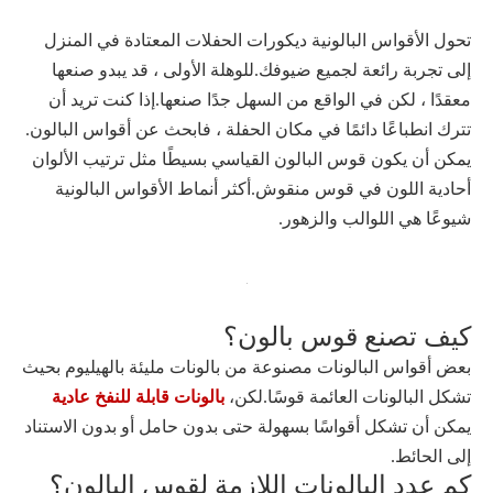
تحول الأقواس البالونية ديكورات الحفلات المعتادة في المنزل
إلى تجربة رائعة لجميع ضيوفك.للوهلة الأولى ، قد يبدو صنعها
معقدًا ، لكن في الواقع من السهل جدًا صنعها.إذا كنت تريد أن
تترك انطباعًا دائمًا في مكان الحفلة ، فابحث عن أقواس البالون.
يمكن أن يكون قوس البالون القياسي بسيطًا مثل ترتيب الألوان
أحادية اللون في قوس منقوش.أكثر أنماط الأقواس البالونية
شيوعًا هي اللوالب والزهور.
كيف تصنع قوس بالون؟
بعض أقواس البالونات مصنوعة من بالونات مليئة بالهيليوم بحيث
تشكل البالونات العائمة قوسًا.لكن،
بالونات قابلة للنفخ عادية
يمكن أن تشكل أقواسًا بسهولة حتى بدون حامل أو بدون الاستناد
إلى الحائط.
كم عدد البالونات اللازمة لقوس البالون؟