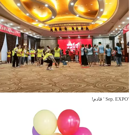
'Sep. EXPO ' قادم!