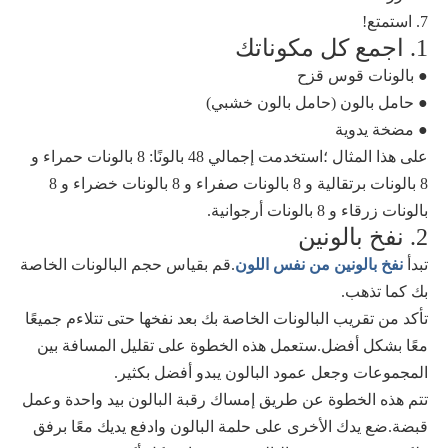
7. استمتع!
1. اجمع كل مكوناتك
● بالونات قوس قزح
● حامل بالون (حامل بالون خشبي)
● مضخة يدوية
على هذا المثال ؛استخدمت إجمالي 48 بالونًا: 8 بالونات حمراء و
8 بالونات برتقالية و 8 بالونات صفراء و 8 بالونات خضراء و 8
بالونات زرقاء و 8 بالونات أرجوانية.
2. نفخ بالونين
تبدأ
نفخ بالونين من نفس اللون
.قم بقياس حجم البالونات الخاصة
بك كما تذهب.
تأكد من تقريب البالونات الخاصة بك بعد نفخها حتى تتلاءم جميعًا
معًا بشكل أفضل.ستعمل هذه الخطوة على تقليل المسافة بين
المجموعات وجعل عمود البالون يبدو أفضل بكثير.
تتم هذه الخطوة عن طريق إمساك رقبة البالون بيد واحدة وعمل
قبضة.ضع يدك الأخرى على حلمة البالون وادفع يديك معًا برفق