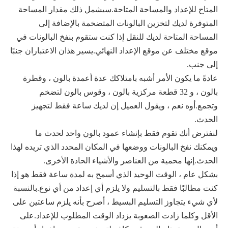
المتاح للإعداد والمساحة المتاحة.سيشمل ذلك مقدار المساحة
المتوفرة لديك لتخزين البالونات المتضخمة بالإضافة إلى
المساحة المتاحة لديك للنقل إذا كنت ستقوم بنفخ البالونات في
موقع مختلف عن موقع الإعداد النهائي.يسير هذان الاعتباران جنبًا
إلى جنب.
عادةً ما يكون الأمر أشبه بامتلاكك عدة أعمدة بالون ، وقطرة
بالون ، و 32 قطعة مركزية بالون ، وقوس بالون لتضخم
وتجمع.أوه نعم ، ويقول العميل إن لديك ساعة فقط لتجهيز
الحدث.
لنفترض أنك تقوم فقط بإنشاء عمود بالون واحد لحدث ما
ويمكنك نفخ البالونات ووضعها في المكان المحدد الذي تريده لهذا
الحدث.إنها محمية من العناصر والأشياء الحادة الأخرى.
بشكل عام ، الوقت الوحيد الذي أسمح به لمدة ساعة فقط هو إذا
كنت مطالبًا فقط بالتسليم ولا يلزم أي إعداد من أي نوع.بالنسبة
لأي شيء يتجاوز التسليم البسيط ، أصرح بأنه يلزم ساعتين على
الأقل وكلما زادت الصعوبة يزداد الوقت المطلوب للإعداد.على