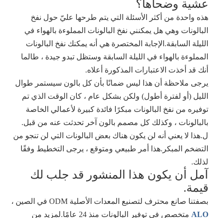
عشية وضحاها؟
هذه واحدة من أكثر الأسئلة التي يتم طرحها عليّ حول نفخ
البالونات وهي هل يمكنني نفخ البالونات المملوءة بالهواء في
الليلة السابقة.الإجابة المختصرة هي أنه يمكنك نفخ البالونات
المملوءة بالهواء في الليلة السابقة وستظل تبدو جيدة ، طالما
أنك قد أخذت الاعتبارات المذكورة أعلاه.
يرجى ملاحظة أن هذا ليس ضمانًا بأن كل بالون سيستمر طوال
الليل (أو لفترة أطول) ولكن بشكل عام ، كان الوقت الذي تم
توفيره من نفخ البالونات مبكرًا فائدة كبيرة لأعمالي الخاصة
بالبالونات ، وكذلك كل مصمم بالون آخر تحدثت عنه من قبل.
ل.هذا لا يعني أنه لن يكون هناك بعض البالونات التي لن تنجو من
التضخم المبكر.هذا أمر طبيعي ومتوقع ، يرجى التخطيط وفقًا
لذلك.
آمل أن يكون هذا المنشور قد جلب لك
قيمة.
بصفتنا صانع محترف لتصنيع المعدات الأصلية ODM في الصين ،
ALO
متخصص في توفير البالونات منذ 24 عامًا.لمزيد من