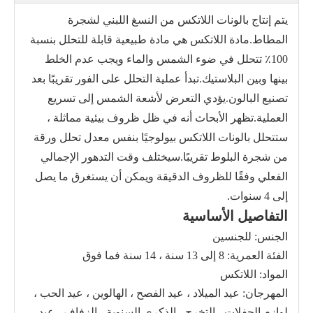
يتم إنتاج بالونات اللاتكس من النسغ اللبني لشجرة
المطاط.مادة اللاتكس هي مادة طبيعية قابلة للتحلل بنسبة
100٪ تتحلل في ضوء الشمس والماء ويجب عدم الخلط
بينها وبين البلاستيك.تبدأ عملية التحلل على الفور تقريبًا بعد
تصنيع البالون.يؤدي التعرض لأشعة الشمس إلى تسريع
العملية.تظهر الأبحاث أنه في ظل ظروف بيئية مماثلة ،
ستتحلل بالونات اللاتكس بيولوجيًا بنفس معدل تحلل ورقة
من شجرة البلوط تقريبًا.سيختلف وقت التدهور الإجمالي
الفعلي وفقًا للظروف الدقيقة ويمكن أن يستغرق ما يصل
إلى 4 سنوات.
التفاصيل الأساسية
الجنس: للجنسين
الفئة العمرية: 8 إلى 13 سنة ، 14 سنة فما فوق
المواد: اللاتكس
المهرجان: عيد الميلاد ، عيد الفصح ، الهالوين ، عيد الحب ،
لوازم الحفلات ، التخرج ، الذكرى السنوية ، الزفاف ، عيد