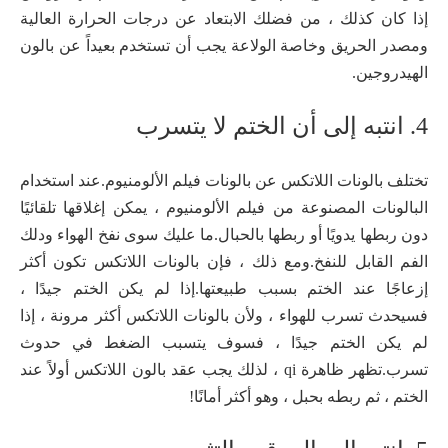
إذا كان كذلك ، من فضلك الابتعاد عن درجات الحرارة العالية
ومصدر الحريق وخاصة الولاعة يجب أن تستخدم بعيداً عن بالون
الهيدروجين.
4. انتبه إلى أن الختم لا يتسرب
تختلف بالونات اللاتكس عن بالونات فيلم الألومنيوم.عند استخدام
البالونات المصنوعة من فيلم الألومنيوم ، يمكن إغلاقها تلقائيًا
دون ربطها يدويًا أو ربطها بالحبال.ما عليك سوى نفخ الهواء ودلك
الفم القابل للنفخ.ومع ذلك ، فإن بالونات اللاتكس تكون أكثر
إزعاجًا عند الختم بسبب طبيعتها.إذا لم يكن الختم جيدًا ،
فسيحدث تسرب للهواء ، ولأن بالونات اللاتكس أكثر مرونة ، إذا
لم يكن الختم جيدًا ، فسوف يتسبب الضغط في حدوث
تسرب.تظهر ظاهرة qi ، لذلك يجب عقد بالون اللاتكس أولاً عند
الختم ، ثم ربطه بحبل ، وهو أكثر أمانًا!