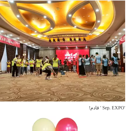
'Sep. EXPO ' قادم!